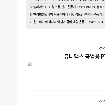
5. 델라이프 PTC 업소용 전기 온풍기, DH-ID820H, 블랙 
6. 한경희생활과학 써큘레이터 PTC 리모컨 전자식 온풍기, H
7. 윈드피아 매직히터 벽걸이 콤비 대형 온풍기, WP-1501
전
유니맥스 공업용 PT
전