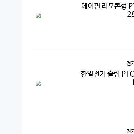
에이핀 리모콘형 PT
2
전
한일전기 슬림 PTC
전