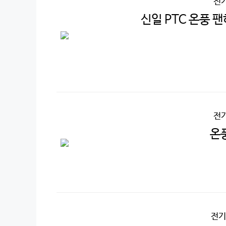
전
신일 PTC 온풍 팬
전
온
전기