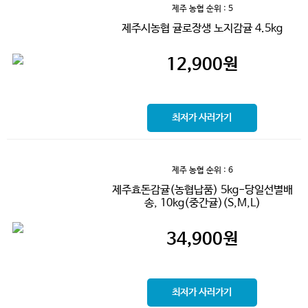
제주 농협
순위 : 5
제주시농협 귤로장생 노지감귤 4.5kg
12,900
원
최저가 사러가기
제주 농협
순위 : 6
제주효돈감귤(농협납품) 5kg-당일선별배
송, 10kg(중간귤)(S,M,L)
34,900
원
최저가 사러가기