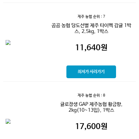
제주 농협
순위 : 7
곰곰 농협 당도선별 제주 타이벡 감귤 1박
스, 2.5kg, 1박스
11,640
원
최저가 사러가기
제주 농협
순위 : 8
귤로장생 GAP 제주농협 황금향,
2kg(10~13입), 1박스
17,600
원