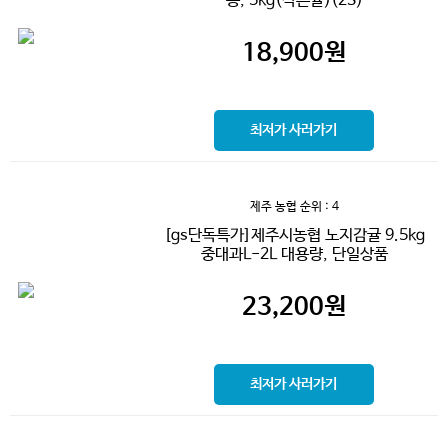
송, 5kg(작은귤)(2S)
18,900
원
최저가 사러가기
제주 농협
순위 : 4
[gs단독특가]제주시농협 노지감귤 9.5kg
중대과L-2L 대용량, 단일상품
23,200
원
최저가 사러가기