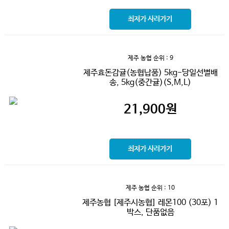
최저가 사러가기
제주 농협
순위 : 9
제주효돈감귤(농협납품) 5kg-당일선별배
송, 5kg(중간귤)(S,M,L)
21,900
원
최저가 사러가기
제주 농협
순위 : 10
제주농협 [제주시농협] 레몬100 (30포) 1
박스, 단품없음