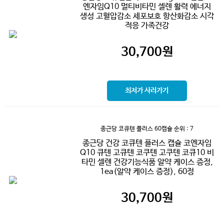
엔자임Q10 멀티비타민 셀렌 활력 에너지
생성 고혈압감소 세포보호 항산화감소 시각
적응 가족건강
30,700
원
최저가 사러가기
종근당 코큐텐 플러스 60캡슐
순위 : 7
종근당 건강 코큐텐 플러스 캡슐 코엔자임
Q10 큐텐 고큐텐 코쿠텐 고쿠텐 코큐10 비
타민 셀렌 건강기능식품 알약 케이스 증정,
1ea(알약 케이스 증정), 60정
30,700
원