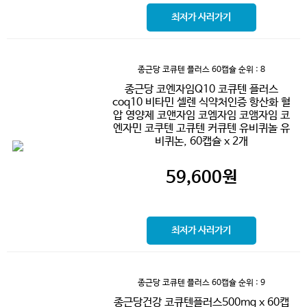
최저가 사러가기
종근당 코큐텐 플러스 60캡슐
순위 : 8
종근당 코엔자임Q10 코큐텐 플러스
coq10 비타민 셀렌 식약처인증 항산화 혈
압 영양제 코앤자임 코엠자임 코앰자임 코
엔자민 코쿠텐 고큐텐 커큐텐 유비퀴놀 유
비퀴논, 60캡슐 x 2개
59,600
원
최저가 사러가기
종근당 코큐텐 플러스 60캡슐
순위 : 9
종근당건강 코큐텐플러스500mg x 60캡