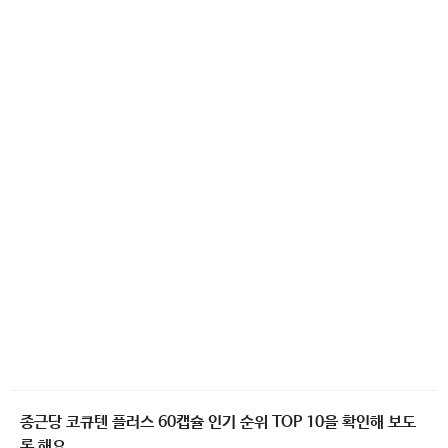
종근당 코큐텐 플러스 60캡슐 인기 순위 TOP 10을 확인해 보도
록 해요.