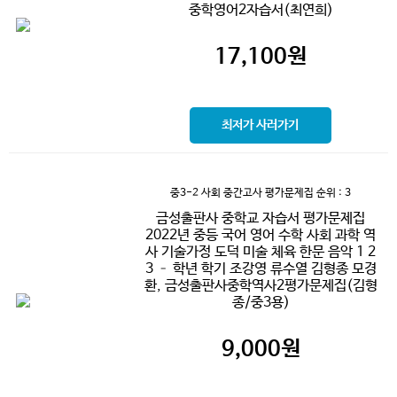
중학영어2자습서(최연희)
17,100
원
최저가 사러가기
중3-2 사회 중간고사 평가문제집
순위 : 3
금성출판사 중학교 자습서 평가문제집
2022년 중등 국어 영어 수학 사회 과학 역
사 기술가정 도덕 미술 체육 한문 음악 1 2
3 – 학년 학기 조강영 류수열 김형종 모경
환, 금성출판사중학역사2평가문제집(김형
종/중3용)
9,000
원