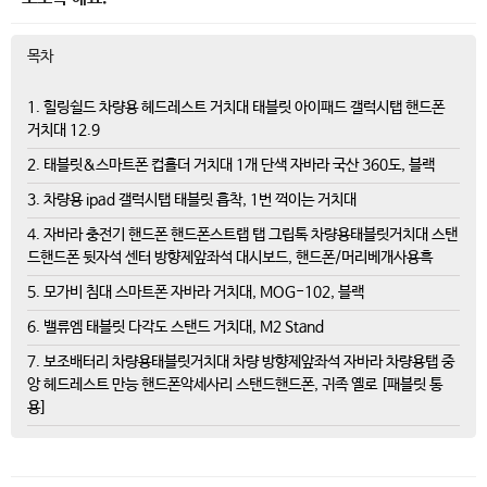
목차
1. 힐링쉴드 차량용 헤드레스트 거치대 태블릿 아이패드 갤럭시탭 핸드폰
거치대 12.9
2. 태블릿&스마트폰 컵홀더 거치대 1개 단색 자바라 국산 360도, 블랙
3. 차량용 ipad 갤럭시탭 태블릿 흡착, 1번 꺽이는 거치대
4. 자바라 충전기 핸드폰 핸드폰스트랩 탭 그립톡 차량용태블릿거치대 스탠
드핸드폰 뒷자석 센터 방향제앞좌석 대시보드, 핸드폰/머리베개사용흑
5. 모가비 침대 스마트폰 자바라 거치대, MOG-102, 블랙
6. 밸류엠 태블릿 다각도 스탠드 거치대, M2 Stand
7. 보조배터리 차량용태블릿거치대 차량 방향제앞좌석 자바라 차량용탭 중
앙 헤드레스트 만능 핸드폰악세사리 스탠드핸드폰, 귀족 옐로 [패블릿 통
용]