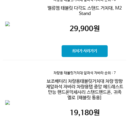
밸류엠 태블릿 다각도 스탠드 거치대, M2
Stand
29,900
원
최저가 사러가기
차량용 태블릿거치대 앞좌석 자바라
순위 : 7
보조배터리 차량용태블릿거치대 차량 방향
제앞좌석 자바라 차량용탭 중앙 헤드레스트
만능 핸드폰악세사리 스탠드핸드폰, 귀족
옐로 [패블릿 통용]
19,180
원