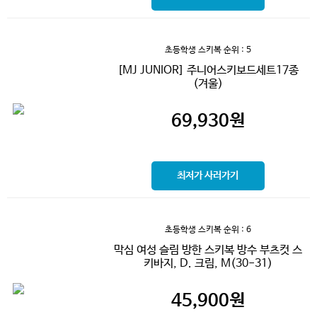
초등학생 스키복
순위 : 5
[MJ JUNIOR] 주니어스키보드세트17종
(겨울)
69,930
원
최저가 사러가기
초등학생 스키복
순위 : 6
막심 여성 슬림 방한 스키복 방수 부츠컷 스
키바지, D. 크림, M(30-31)
45,900
원