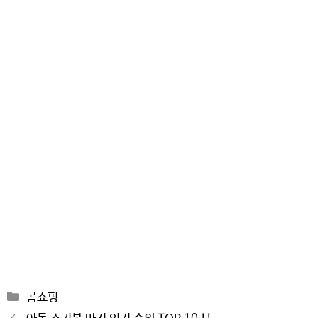
Categories
곰쇼핑
Post