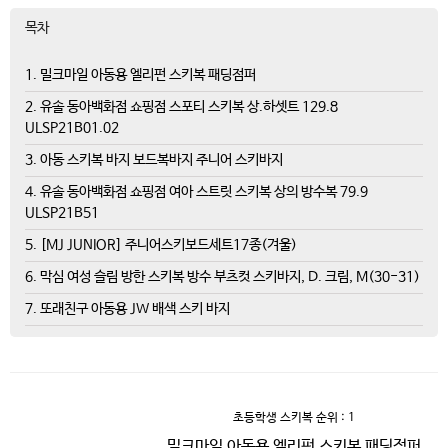
목차
1. 밀크마일 아동용 엘리펀 스키복 패딩점퍼
2. 유솔 동아백화점 쇼핑점 스포티 스키복 상.하셋트 129.8
ULSP21B01.02
3. 아동 스키복 바지 보드복바지 주니어 스키바지
4. 유솔 동아백화점 쇼핑점 여아 스트릿 스키복 상의 방수복 79.9
ULSP21B51
5. [MJ JUNIOR] 주니어스키보드세트17종(겨울)
6. 막심 여성 슬림 방한 스키복 방수 부츠컷 스키바지, D. 크림, M(30-31)
7. 또래친구 아동용 JW 배색 스키 바지
초등학생 스키복
순위 : 1
밀크마일 아동용 엘리펀 스키복 패딩점퍼