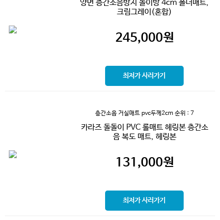
양면 층간소음방지 놀이방 4cm 폴더매트,
크림그레이(혼합)
245,000
원
최저가 사러가기
층간소음 거실매트 pvc두께2cm
순위 : 7
카라즈 돌돌이 PVC 롤매트 헤링본 층간소
음 복도 매트, 헤링본
131,000
원
최저가 사러가기