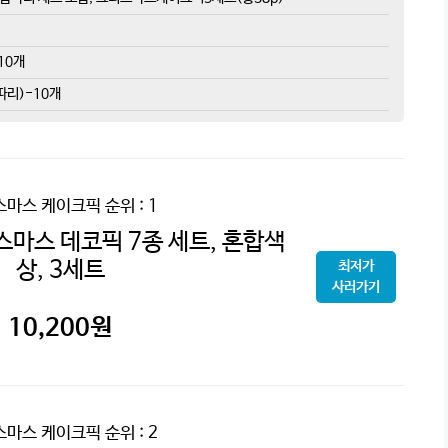
10개
따리)-10개
스마스 케이크픽
순위 : 1
스마스 데코픽 7종 세트, 혼합색
상, 3세트
최저가
사러가기
10,200
원
스마스 케이크픽
순위 : 2