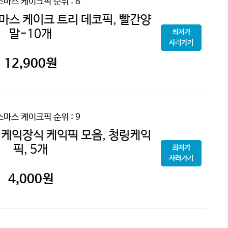
스마스 케이크픽
순위 : 8
스 케이크 트리 데코픽, 빨간양
말-10개
최저가
사러가기
12,900
원
스마스 케이크픽
순위 : 9
케익장식 케익픽 모음, 청링케익
픽, 5개
최저가
사러가기
4,000
원