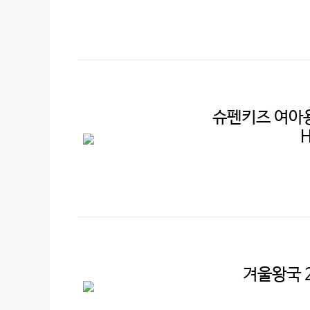
슈펜키즈 여아용
겨울왕국 2