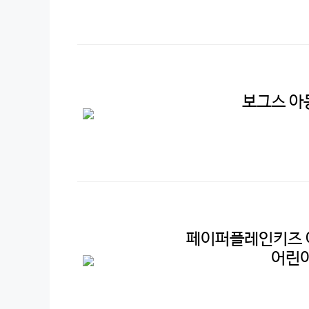
보그스 아
페이퍼플레인키즈 아
어린이