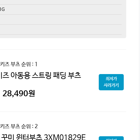
1G
키즈 부츠
순위 : 1
즈 아동용 스트링 패딩 부츠
최저가
사러가기
28,490
원
키즈 부츠
순위 : 2
꾸미 윈터부츠 3XM01829E