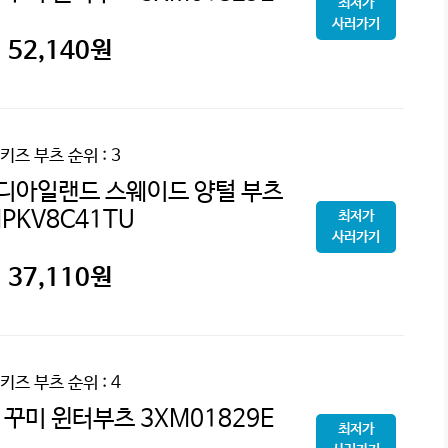
최저가
사러가기
52,140
원
키즈 부츠
순위 : 3
디아일랜드 스웨이드 양털 부츠
PKV8C41TU
최저가
사러가기
37,110
원
키즈 부츠
순위 : 4
꾸미 윈터부츠 3XM01829E
최저가