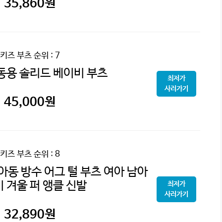
35,860
원
키즈 부츠
순위 : 7
동용 솔리드 베이비 부츠
최저가
사러가기
45,000
원
키즈 부츠
순위 : 8
동 방수 어그 털 부츠 여아 남아
 겨울 퍼 앵클 신발
최저가
사러가기
32,890
원