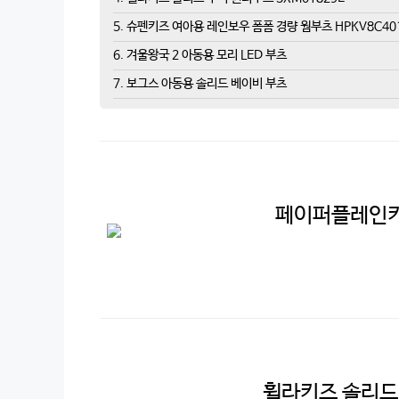
5. 슈펜키즈 여아용 레인보우 폼폼 경량 웜부츠 HPKV8C40
6. 겨울왕국 2 아동용 모리 LED 부츠
7. 보그스 아동용 솔리드 베이비 부츠
페이퍼플레인키
휠라키즈 솔리드 