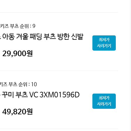
키즈 부츠
순위 : 9
아동 겨울 패딩 부츠 방한 신발
최저가
사러가기
29,900
원
키즈 부츠
순위 : 10
꾸미 부츠 VC 3XM01596D
최저가
사러가기
49,820
원