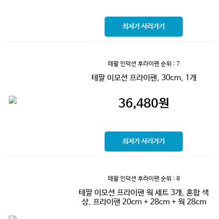
최저가 사러가기
테팔 인덕션 후라이팬
순위 : 7
테팔 이모션 프라이팬, 30cm, 1개
36,480
원
최저가 사러가기
테팔 인덕션 후라이팬
순위 : 8
테팔 이모션 프라이팬 웍 세트 3개, 혼합 색
상, 프라이팬 20cm + 28cm + 웍 28cm