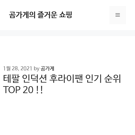
Skip
to
곰가게의 즐거운 쇼핑
Menu
content
1월 28, 2021
by
곰가게
테팔 인덕션 후라이팬 인기 순위
TOP 20 !!