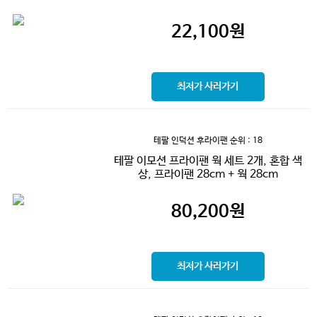
22,100
원
최저가 사러가기
테팔 인덕션 후라이팬
순위 : 18
테팔 이모션 프라이팬 웍 세트 2개, 혼합 색
상, 프라이팬 28cm + 웍 28cm
80,200
원
최저가 사러가기