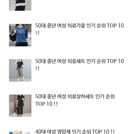
50대 중년 여성 의류가을 인기 순위 TOP 10
!!
50대 중년 여성 의류세트 인기 순위 TOP 10
!!
50대 중년 여성 의류상하세트 인기 순위
TOP 10 !!
40대 여성 영양제 인기 순위 TOP 10 !!