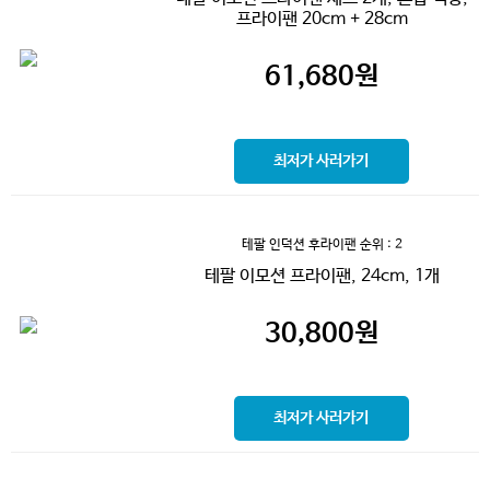
프라이팬 20cm + 28cm
61,680
원
최저가 사러가기
테팔 인덕션 후라이팬
순위 : 2
테팔 이모션 프라이팬, 24cm, 1개
30,800
원
최저가 사러가기