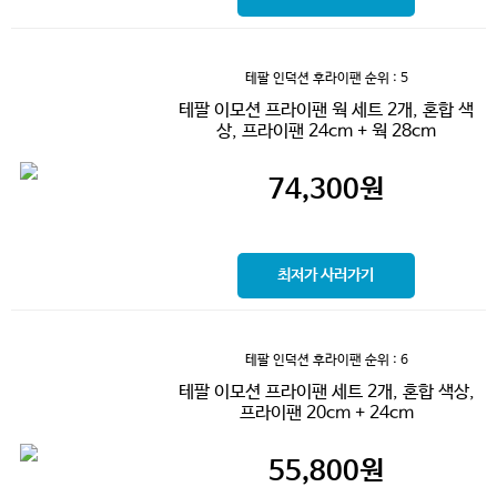
테팔 인덕션 후라이팬
순위 : 5
테팔 이모션 프라이팬 웍 세트 2개, 혼합 색
상, 프라이팬 24cm + 웍 28cm
74,300
원
최저가 사러가기
테팔 인덕션 후라이팬
순위 : 6
테팔 이모션 프라이팬 세트 2개, 혼합 색상,
프라이팬 20cm + 24cm
55,800
원