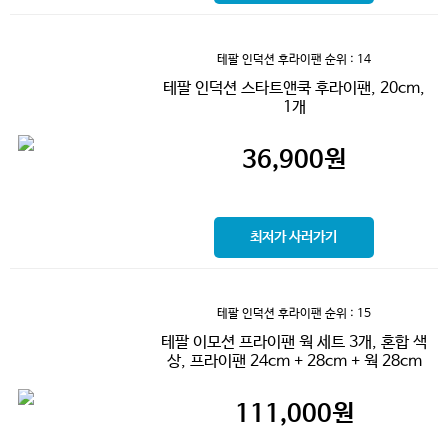
테팔 인덕션 후라이팬
순위 : 14
테팔 인덕션 스타트앤쿡 후라이팬, 20cm,
1개
36,900
원
최저가 사러가기
테팔 인덕션 후라이팬
순위 : 15
테팔 이모션 프라이팬 웍 세트 3개, 혼합 색
상, 프라이팬 24cm + 28cm + 웍 28cm
111,000
원