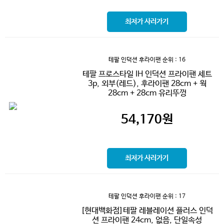
최저가 사러가기
테팔 인덕션 후라이팬
순위 : 16
테팔 프로스타일 IH 인덕션 프라이팬 세트
3p, 외부(레드), 후라이팬 28cm + 웍
28cm + 28cm 유리뚜껑
54,170
원
최저가 사러가기
테팔 인덕션 후라이팬
순위 : 17
[현대백화점]테팔 레블레이션 플러스 인덕
션 프라이팬 24cm, 없음, 단일속성