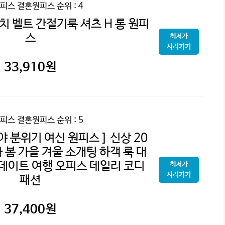
피스 결혼원피스
순위 : 4
치 벨트 간절기룩 셔츠 H 롱 원피
스
최저가
사러가기
33,910
원
피스 결혼원피스
순위 : 5
 분위기 여신 원피스 ] 신상 20
자 봄 가을 겨울 소개팅 하객 룩 대
 데이트 여행 오피스 데일리 코디
최저가
사러가기
패션
37,400
원