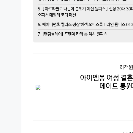
5. [ 아르띠콜로 나는야 분위기 여신 원피스 ] 신상 20대 3
오피스 데일리 코디 패션
6. 페이퍼먼츠 벨리스 정장 하객 오피스룩 H라인 원피스 013
7. [랜덤플레이] 프렌치 카라 롱 맥시 원피스
하객원
아이엠몽 여성 결혼
메이드 롱원피