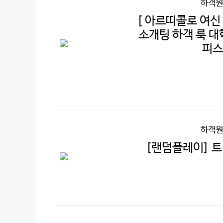
하객원
[ 아르띠콜로 여신 
소개팅 하객 룩 대
피스
하객원
[랜덤플레이] 트