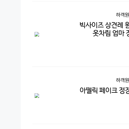
하객원
빅사이즈 상견례 원
옷차림 엄마 
하객원
아뗄릭 페이크 정장