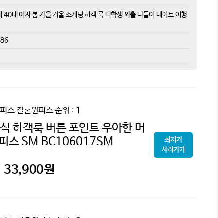
0대 40대 여자 봄 가을 겨울 소개팅 하객 룩 대학생 외출 나들이 데이트 여행
86
피스 결혼원피스
순위 : 1
식 하객룩 버튼 포인트 우아한 머
스 SM BC106017SM
최저가
사러가기
33,900
원