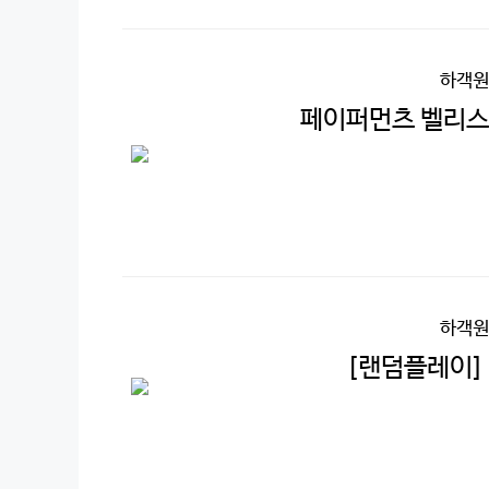
하객원
페이퍼먼츠 벨리스 
하객원
[랜덤플레이]