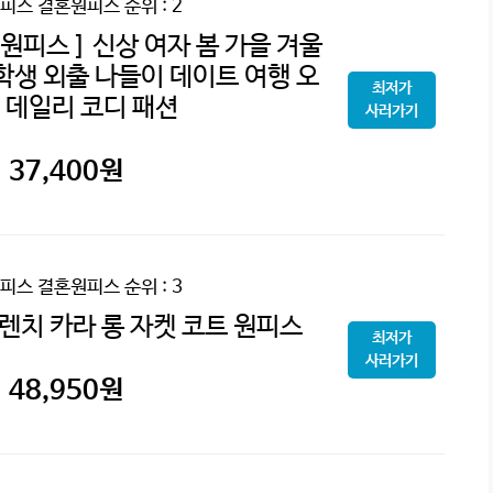
피스 결혼원피스
순위 : 2
원피스 ] 신상 여자 봄 가을 겨울
학생 외출 나들이 데이트 여행 오
최저가
 데일리 코디 패션
사러가기
37,400
원
피스 결혼원피스
순위 : 3
렌치 카라 롱 자켓 코트 원피스
최저가
사러가기
48,950
원