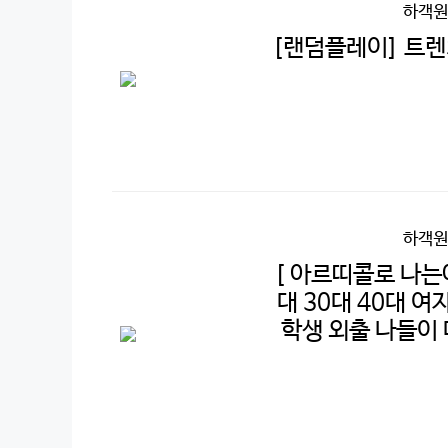
하객원
[랜덤플레이] 트렌
하객원
[ 아르띠콜로 나는야
대 30대 40대 여
학생 외출 나들이