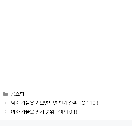
Categories
곰쇼핑
Post
남자 겨울옷 기모면투면 인기 순위 TOP 10 !!
navigation
여자 겨울옷 인기 순위 TOP 10 !!