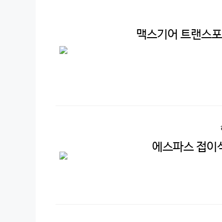
맥스기어 트랜스포
에스파스 접이식