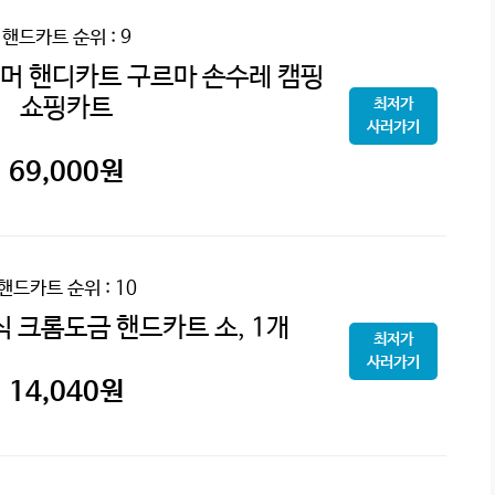
핸드카트
순위 : 9
머 핸디카트 구르마 손수레 캠핑
쇼핑카트
최저가
사러가기
69,000
원
핸드카트
순위 : 10
 크롬도금 핸드카트 소, 1개
최저가
사러가기
14,040
원