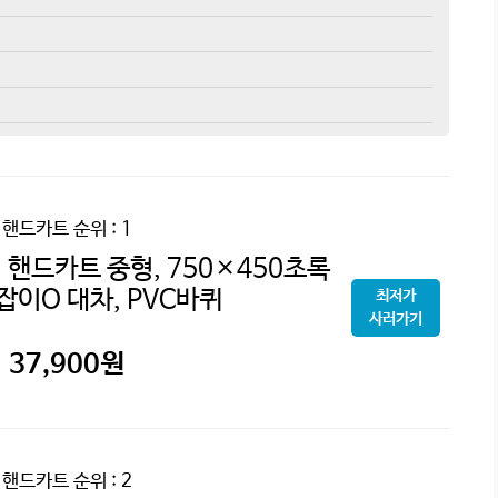
핸드카트
순위 : 1
 핸드카트 중형, 750×450초록
잡이O 대차, PVC바퀴
최저가
사러가기
37,900
원
핸드카트
순위 : 2