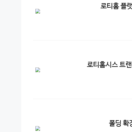
로티홈 플랫
로티홈시스 트랜
폴딩 확장