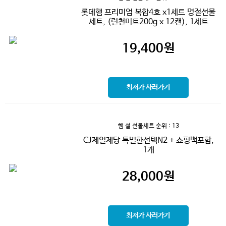
롯데햄 프리미엄 복합4호 x1세트 명절선물
세트, (런천미트200g x 12캔), 1세트
19,400
원
최저가 사러가기
햄 설 선물세트
순위 : 13
CJ제일제당 특별한선택N2 + 쇼핑백포함,
1개
28,000
원
최저가 사러가기