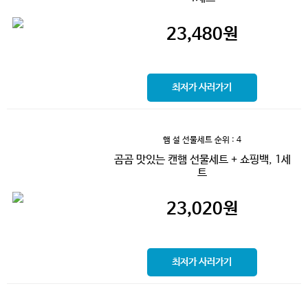
23,480
원
최저가 사러가기
햄 설 선물세트
순위 : 4
곰곰 맛있는 캔햄 선물세트 + 쇼핑백, 1세
트
23,020
원
최저가 사러가기