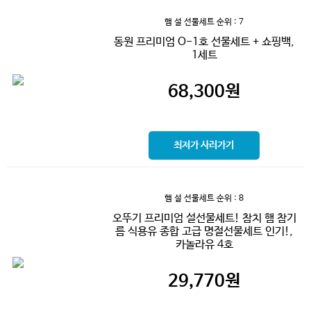
햄 설 선물세트
순위 : 7
동원 프리미엄 O-1호 선물세트 + 쇼핑백,
1세트
68,300
원
최저가 사러가기
햄 설 선물세트
순위 : 8
오뚜기 프리미엄 설선물세트! 참치 햄 참기
름 식용유 종합 고급 명절선물세트 인기!,
카놀라유 4호
29,770
원