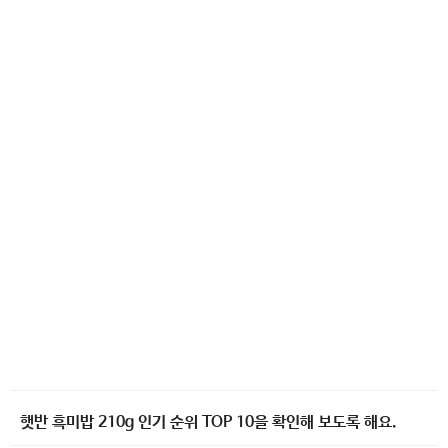
햇반 흑미밥 210g 인기 순위 TOP 10을 확인해 보도록 해요.