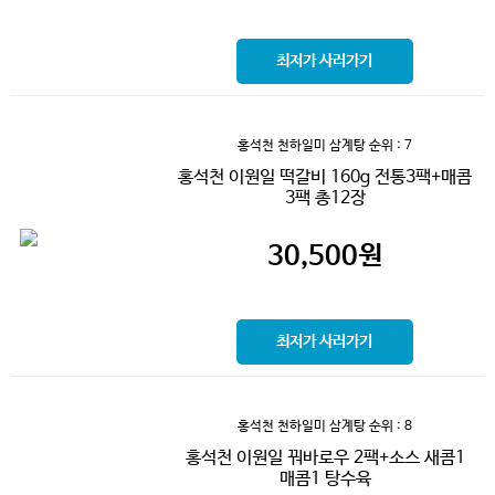
최저가 사러가기
홍석천 천하일미 삼계탕
순위 : 7
홍석천 이원일 떡갈비 160g 전통3팩+매콤
3팩 총12장
30,500
원
최저가 사러가기
홍석천 천하일미 삼계탕
순위 : 8
홍석천 이원일 꿔바로우 2팩+소스 새콤1
매콤1 탕수육