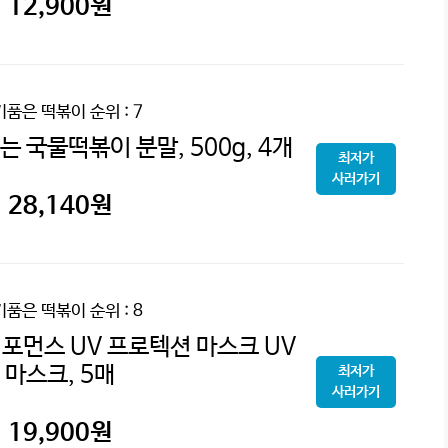
12,900
원
기품은 떡볶이
순위 : 7
 국물떡볶이 분말, 500g, 4개
최저가
사러가기
28,140
원
기품은 떡볶이
순위 : 8
포먼스 UV 프로텍션 마스크 UV
마스크, 5매
최저가
사러가기
19,900
원