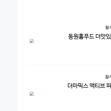
황
동원홈푸드 더맛있는
황
더마픽스 액티브 퍼