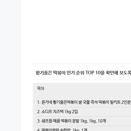
황기품은 떡볶이 인기 순위 TOP 10을 확인해 보도록
목차
1. 윤가네 황기품은떡볶이 쌀 국물 즉석 떡볶이 밀키트 2인분
2. 소디프 치즈떡 1kg 2입
3. 쉐프원 매콤 떡볶이 분말 1kg, 1kg, 10개
4. 떡볶이분말 순한맛, 1kg, 1개