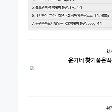
5. 쉐프원 매콤 떡볶이 분말, 1kg, 1개
6. 대박분식 추억의 옛날 국물떡볶이 분말소스, 1개, 400g
7. 동원홈푸드 더맛있는 국물떡볶이 분말, 500g, 4개
황
윤가네 황기품은떡볶
황