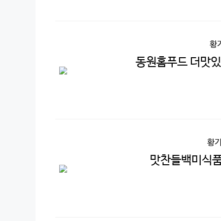
황
동원홈푸드 더맛있는
황기
맛찬들백미식품 