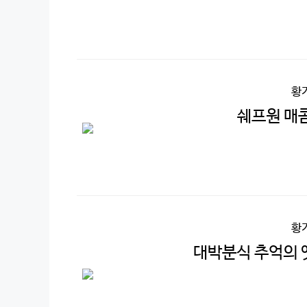
황
쉐프원 매콤
황
대박분식 추억의 