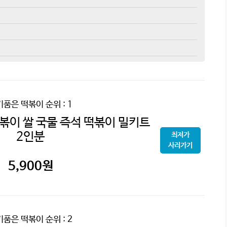
기품은 떡볶이
순위 : 1
이 쌀 국물 즉석 떡볶이 밀키트
2인분
최저가
사러가기
5,900
원
기품은 떡볶이
순위 : 2