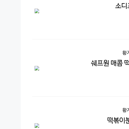
소디프
황
쉐프원 매콤 떡볶
황
떡볶이분말