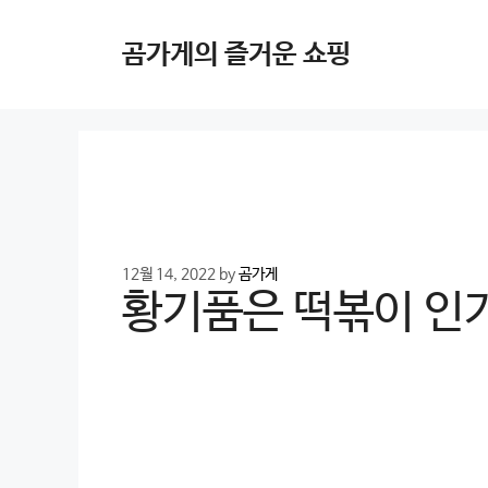
Skip
to
곰가게의 즐거운 쇼핑
content
12월 14, 2022
by
곰가게
황기품은 떡볶이 인기 