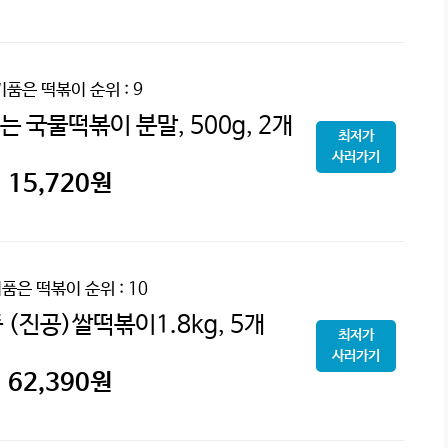
기품은 떡볶이
순위 : 9
 국물떡볶이 분말, 500g, 2개
최저가
사러가기
15,720
원
품은 떡볶이
순위 : 10
(진공)쌀떡볶이1.8kg, 5개
최저가
사러가기
62,390
원