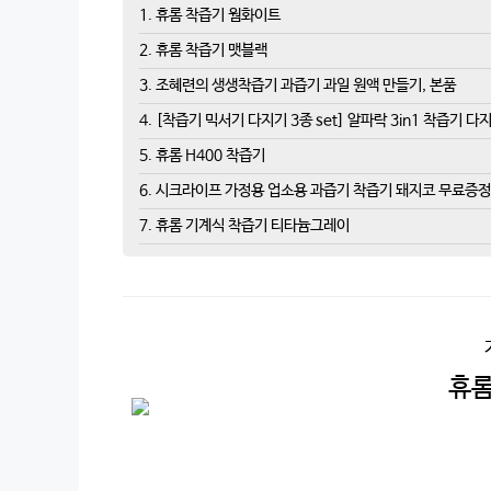
1. 휴롬 착즙기 웜화이트
2. 휴롬 착즙기 맷블랙
3. 조혜련의 생생착즙기 과즙기 과일 원액 만들기, 본품
4. [착즙기 믹서기 다지기 3종 set] 알파락 3in1 착즙기
5. 휴롬 H400 착즙기
6. 시크라이프 가정용 업소용 과즙기 착즙기 돼지코 무료증정
7. 휴롬 기계식 착즙기 티타늄그레이
휴롬