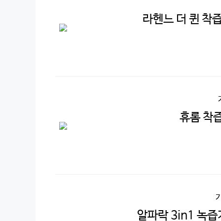
라헨느 더 퀸 착즙
휴롬 착
알파락 3in1 녹