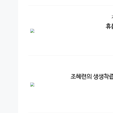
휴
조혜련의 생생착즙