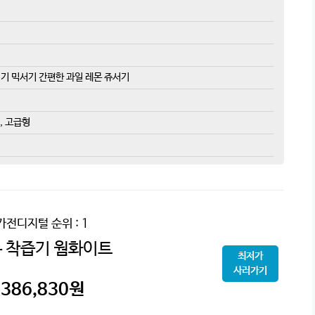
 다지기 믹서기 간편한 과일 레몬 쥬서기
, 고급형
가전디지털
순위 : 1
 착즙기 웜화이트
최저가
사러가기
386,830
원