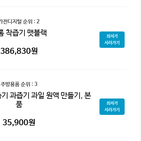
가전디지털
순위 : 2
롬 착즙기 맷블랙
최저가
사러가기
386,830
원
주방용품
순위 : 3
기 과즙기 과일 원액 만들기, 본
품
최저가
사러가기
35,900
원