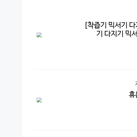
[착즙기 믹서기 다지
기 다지기 믹
휴