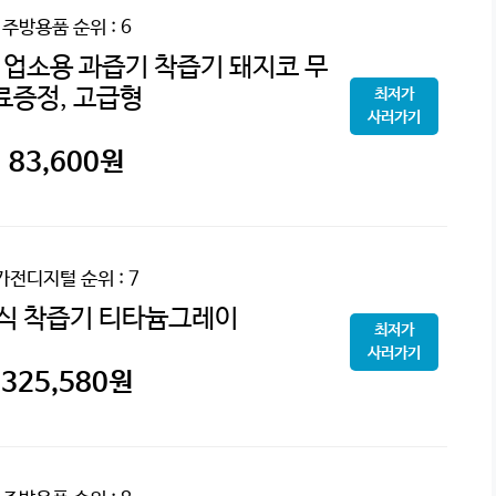
주방용품
순위 : 6
업소용 과즙기 착즙기 돼지코 무
료증정, 고급형
최저가
사러가기
83,600
원
가전디지털
순위 : 7
식 착즙기 티타늄그레이
최저가
사러가기
325,580
원