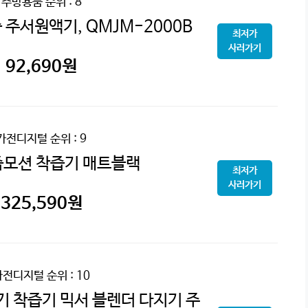
주방용품
순위 : 8
 주서원액기, QMJM-2000B
최저가
사러가기
92,690
원
가전디지털
순위 : 9
즙모션 착즙기 매트블랙
최저가
사러가기
325,590
원
가전디지털
순위 : 10
즙기 착즙기 믹서 블렌더 다지기 주