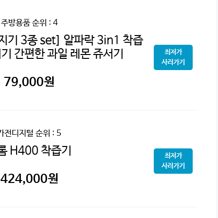
주방용품
순위 : 4
기 3종 set] 알파락 3in1 착즙
서기 간편한 과일 레몬 쥬서기
최저가
사러가기
79,000
원
가전디지털
순위 : 5
롬 H400 착즙기
최저가
사러가기
424,000
원