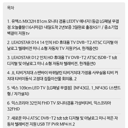
목차
1. 유맥스 MX32H 81cm 모니터 겸용 LEDTV 에너지1등급 LG패널 무결
점 오늘출발(16시마감) 내일도착 2년보증 3일완료 출장AS!! / 중소기업
벽걸이 지원 tv
2. LEADSTAR D14 14 인치 HD 휴대용 TV DVB-T2 ATSC 디지털 아
날로그 텔레비전 미니 소형 자동차 TV 지원 PS4, 한개옵션0
3. LEADSTAR D12 인치 HD 휴대용 TV DVB-T2 ATSC ISDB-T tdt
디지털 및 아날로그 미니 소형 자동차 텔레비전, 한개옵션0
4. JL 티비거치대 스탠바이 바퀴달린 티비거치대 가정용 사무실용 티비 커
치대 티비이동식 고정대 집들이선물 회의용, 2
5. 넥스 109cm LED TV [LG패널 무결점] [NF43G], 1_NF43G (스탠드
형 / 자가설치)
6. 익스코리아 32인치 FHD TV 모니터겸용 가성비티비, 익스코리아
32FHD
7. 새로운 미니 ATSC DVB-T2 tdt tdt 디지털 및 아날로그 미니 작은 자
동차 텔레비전 지원 USB TF PVR MP4 H.2