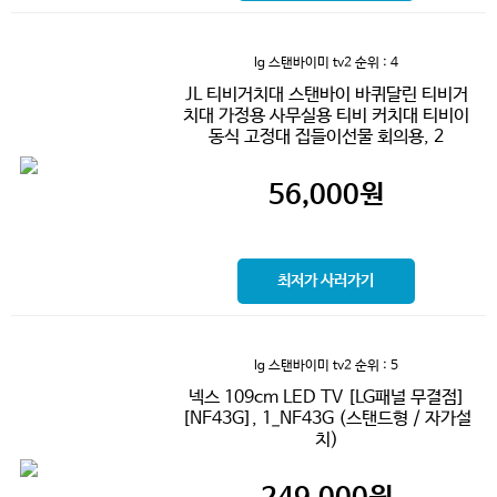
lg 스탠바이미 tv2
순위 : 4
JL 티비거치대 스탠바이 바퀴달린 티비거
치대 가정용 사무실용 티비 커치대 티비이
동식 고정대 집들이선물 회의용, 2
56,000
원
최저가 사러가기
lg 스탠바이미 tv2
순위 : 5
넥스 109cm LED TV [LG패널 무결점]
[NF43G], 1_NF43G (스탠드형 / 자가설
치)