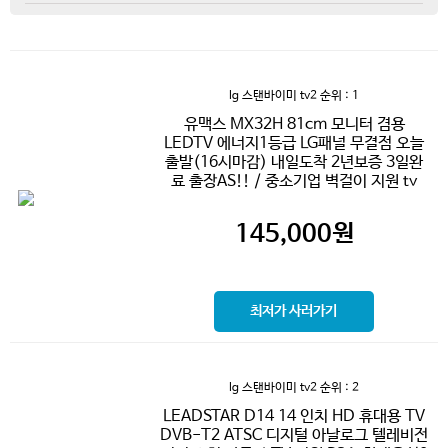
lg 스탠바이미 tv2
순위 : 1
유맥스 MX32H 81cm 모니터 겸용
LEDTV 에너지1등급 LG패널 무결점 오늘
출발(16시마감) 내일도착 2년보증 3일완
료 출장AS!! / 중소기업 벽걸이 지원 tv
145,000
원
최저가 사러가기
lg 스탠바이미 tv2
순위 : 2
LEADSTAR D14 14 인치 HD 휴대용 TV
DVB-T2 ATSC 디지털 아날로그 텔레비전